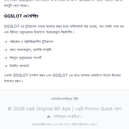
কনটেন্ট পেতে পারেন।
GGSLOT এর বৈশিষ্ট্য
GGSLOT এর ইন্টারফেস সহজে ব্যবহার করার জন্য অপ্টিমাইজ করা হয়েছে, যার লোডিং সময় কম
এবং বিভিন্ন অ্যান্ড্রয়েড ডিভাইসে পারফরম্যান্স স্থিতিশীল।
পরিষ্কার ও প্রতিক্রিয়াশীল ইন্টারফেস
দ্রুত পারফরম্যান্স, ব্যাটারি সাশ্রয়ী
বিস্তৃত অ্যান্ড্রয়েড সাপোর্ট
নিয়মিত আপডেট
এখনই GGSLOT ইনস্টল করুন এবং GGSLOT এর সাথে আপনার মোবাইলে উন্নত বিনোদন
উপভোগ করুন।
শর্তাবলী
গোপনীয়তা নীতি
© 2026 cq9 Original BD Apk | cq9 Promo Quick দ্রুত
🔥. সর্বস্বত্ব সংরক্ষিত।
ব্যবহারকারীর বয়স ১৮+ হতে হবে। দায়িত্বশীলভাবে খেলুন।