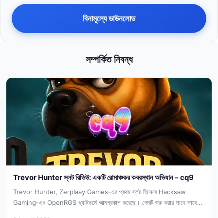
বিনামূল্যে ডাউনলোড
সম্পর্কিত নিবন্ধ
Trevor Hunter স্লট রিভিউ: একটি রোমাঞ্চকর কবরস্থান অভিযান – cq9
Trevor Hunter, Zerplaay Games-এর প্রথম স্লট হিসেবে Hacksaw
Gaming-এর OpenRGS প্ল্যাটফর্মে আত্মপ্রকাশ করেছে। গেমটি শুরু করার সাথে সাথেই
আপনি লক্ষ্য...