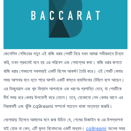
জেনেসিস গেমিংয়ের নতুন এই বাজি ধরার গেমটি নিয়ে যখন আমরা গভীরভাবে চিন্তা
করি, তখন প্রথমেই মনে হয় এর পরিবেশ এবং গেমপ্লের কথা। বাজি ধরার জগতে
বাজি ধরার গেমগুলো সবসময়ই একটি বিশেষ আকর্ষণ তৈরি করে। এই গেমটি খেলার
সময় আপনার মনে হতে পারে আপনি একটি বাস্তব ক্যাসিনোর টেবিলে বসে আছেন।
এর ভিজ্যুয়াল এবং শব্দ বিন্যাস আপনাকে এক ধরণের প্রশান্তি দেবে, যা গেমটিকে
দীর্ঘ সময় ধরে খেলার উপযোগী করে তোলে। তবে, যেকোনো গেম খেলার আগে এর
নিয়মাবলী এবং ঝুঁকি cq9resmi সম্পর্কে সচেতন থাকা অত্যন্ত জরুরি।
খেলোয়াড় হিসেবে আমাদের মনে রাখা উচিত যে, গেমের ডিজাইন বা এর উপস্থাপনা
যাই হোক না কেন, এটি মূলত বিনোদনের একটি মাধ্যম।
cq9resmi
অনেক সময়