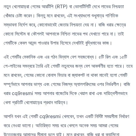
নতুন খেলোয়াড়রা গেমের আরটিপি (RTP) বা ভোলাটিলিটি দেখে লাভের নিশ্চয়তা
খোঁজার চেষ্টা করেন। কিন্তু মনে রাখবেন, এই সংখ্যাগুলো শুধুমাত্র গাণিতিক
সম্ভাবনা নির্দেশ করে, কোনোভাবেই জেতার নিশ্চয়তা দেয় না। বাজি ধরার ক্ষেত্রে
কোনো সিস্টেম বা কৌশলই আপনাকে নিশ্চিত লাভের পথ দেখাতে পারে না। তাই
গেমটিকে কেবল আনন্দ পাওয়ার উপায় হিসেবে দেখাটাই বুদ্ধিমানের কাজ।
এই গেমটির মেকানিক এবং এর গঠন বিন্যাস বেশ সহজবোধ্য। ৫টি রিল এবং ১৫টি
পে-লাইনের সমন্বয়ে তৈরি এই গেমটি নতুনদের জন্য বেশ আকর্ষণীয় হতে পারে। তবে
মনে রাখবেন, গেমের কোনো বোনাস ফিচার বা জ্যাকপট না থাকা মানেই হলো গেমটি
সম্পূর্ণভাবে আপনার ভাগ্য এবং গেমের নিজস্ব অ্যালগরিদমের ওপর নির্ভরশীল। বাজি
ধরার cq9resmi সময় আপনার বাজেটের দিকে খেয়াল রাখা এবং দায়িত্বশীলভাবে
খেলা প্রতিটি খেলোয়াড়ের প্রধান দায়িত্ব।
আপনি যখন এই গেমটি cq9resmi খেলবেন, তখন একটি নির্দিষ্ট সময়সীমা নির্ধারণ
করে নেওয়া ভালো। অতিরিক্ত সময় ধরে খেললে অনেক সময় আমরা গেমের
উত্তেজনায় আমাদের সীমানা ভুলে যাই। মনে রাখবেন, বাজি ধরা বা ক্যাসিনো