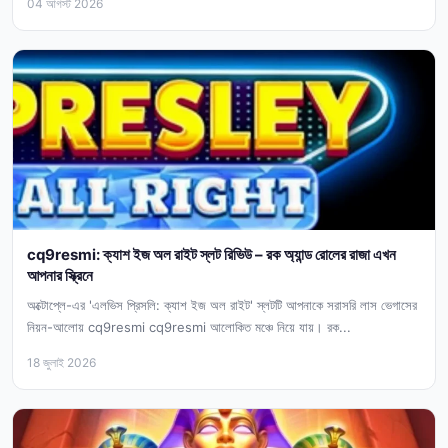
04 আগস্ট 2026
cq9resmi: ক্যাশ ইজ অল রাইট স্লট রিভিউ – রক অ্যান্ড রোলের রাজা এখন
আপনার স্ক্রিনে
অক্টোপ্লে-এর 'এলভিস প্রিসলি: ক্যাশ ইজ অল রাইট' স্লটটি আপনাকে সরাসরি লাস ভেগাসের
নিয়ন-আলোয় cq9resmi cq9resmi আলোকিত মঞ্চে নিয়ে যায়। রক...
18 জুলাই 2026