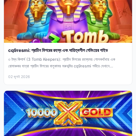
cq9resmi: প্রাচীন মিশরের রহস্য এবং দায়িত্বশীল গেমিংয়ের গাইড
৩ টম্ব কিপার্স (3 Tomb Keepers): প্রাচীন মিশরের রহস্যময় গোলকধাঁধায় এক
রোমাঞ্চকর যাত্রা প্রাচীন মিশরের বালুকাময় মরুভূমির cq9resmi গভীরে যেখানে...
02 জুলাই 2026