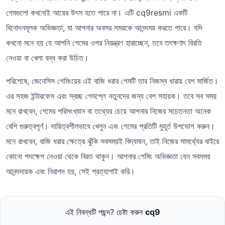
গেমগুলো কখনোই আয়ের উৎস হতে পারে না। এটি cq9resmi একটি
বিনোদনমূলক অভিজ্ঞতা, যা আপনার অবসর সময়কে আনন্দময় করতে পারে। যদি
কখনো মনে হয় যে আপনি গেমের ওপর নিয়ন্ত্রণ হারাচ্ছেন, তবে তৎক্ষণাৎ বিরতি
নেওয়া বা খেলা বন্ধ করা উচিত।
পরিশেষে, জেনেসিস গেমিংয়ের এই বাজি ধরার গেমটি তার নিজস্ব ধারায় বেশ মার্জিত।
এর সহজ ইন্টারফেস এবং স্বচ্ছ গেমপ্লে নতুনদের জন্য বেশ সহায়ক। তবে সব সময়
মনে রাখবেন, গেমের পরিসংখ্যান বা তথ্যের চেয়ে আপনার নিজের সচেতনতা অনেক
বেশি গুরুত্বপূর্ণ। দায়িত্বশীলভাবে খেলুন এবং গেমের প্রতিটি মুহূর্ত উপভোগ করুন।
মনে রাখবেন, বাজি ধরার ক্ষেত্রে ঝুঁকি সবসময়ই বিদ্যমান, তাই নিজের সামর্থ্যের বাইরে
কোনো পদক্ষেপ নেওয়া থেকে বিরত থাকুন। আপনার গেমিং অভিজ্ঞতা যেন সবসময়
আনন্দদায়ক এবং নিরাপদ হয়, সেই প্রত্যাশাই করি।
এই নিবন্ধটি পছন্দ? চেষ্টা করুন
cq9